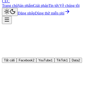
CEC
Trang chủ
Sản phẩm
Giải pháp
Tin tức
Về chúng tôi
Đăng nhập
Dùng thử miễn phí
Tất cả
6
Facebook
2
YouTube
1
TikTok
1
Data
2
C
4.9
Facebook
CEC Care
Nuôi nick Facebook tự động
Tự động tương tác, nuôi dưỡng hàng trăm tài khoản Facebook an
toàn, mô phỏng hành vi người thật.