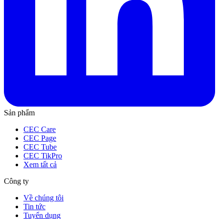
Sản phẩm
CEC Care
CEC Page
CEC Tube
CEC TikPro
Xem tất cả
Công ty
Về chúng tôi
Tin tức
Tuyển dụng