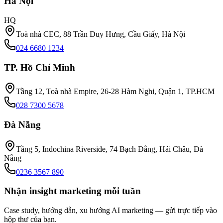
Hà Nội
HQ
Toà nhà CEC, 88 Trần Duy Hưng, Cầu Giấy, Hà Nội
024 6680 1234
TP. Hồ Chí Minh
Tầng 12, Toà nhà Empire, 26-28 Hàm Nghi, Quận 1, TP.HCM
028 7300 5678
Đà Nẵng
Tầng 5, Indochina Riverside, 74 Bạch Đằng, Hải Châu, Đà
Nẵng
0236 3567 890
Nhận
insight marketing
mỗi tuần
Case study, hướng dẫn, xu hướng AI marketing — gửi trực tiếp vào
hộp thư của bạn.