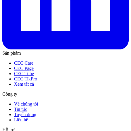
Sản phẩm
CEC Care
CEC Page
CEC Tube
CEC TikPro
Xem tất cả
Công ty
Về chúng tôi
Tin tức
Tuyển dụng
Liên hệ
Hỗ trợ