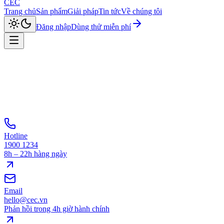
CEC
Trang chủ
Sản phẩm
Giải pháp
Tin tức
Về chúng tôi
Đăng nhập
Dùng thử miễn phí
Hotline
1900 1234
8h – 22h hàng ngày
Email
hello@cec.vn
Phản hồi trong 4h giờ hành chính